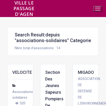
VILLE LE
Aller
PASSAGE
au
D'AGEN
contenu
Search Result:depuis
"associations-solidaires" Categorie
Nbre total d'associations : 14
VELOCITE
Section
MIGADO
Des
ASSOCIATION
DE
Jeunes
DEFENSE
Associations
Sapeurs
DE
solidaires
Pompiers
520
L’ENVIRONNEME
De