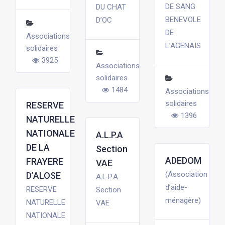
DE SANG
DU CHAT
BENEVOLE
D’OC
DE
Associations
L’AGENAIS
solidaires
3925
Associations
solidaires
1484
Associations
solidaires
RESERVE
1396
NATURELLE
NATIONALE
A.L.P.A
DE LA
Section
ADEDOM
FRAYERE
VAE
(Association
D’ALOSE
A.L.P.A
d’aide-
RESERVE
Section
ménagère)
NATURELLE
VAE
NATIONALE