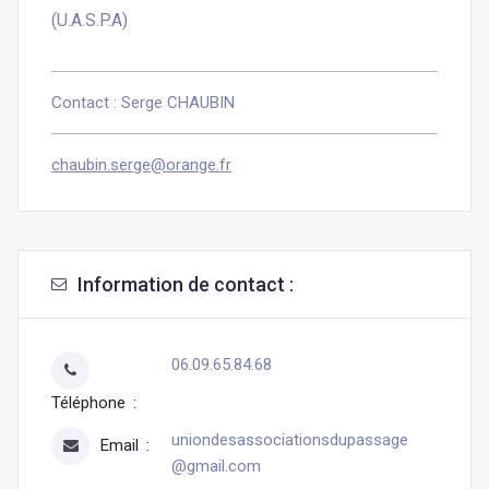
(U.A.S.P.A)
Contact : Serge CHAUBIN
chaubin.serge@orange.fr
Information de contact :
06.09.65.84.68
Téléphone
uniondesassociationsdupassage
Email
@gmail.com