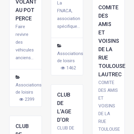
VOLANT
La
COMITE
AU POT
FNACA,
DES
PERCE
association
AMIS
spécifique...
Faire
ET
revivre
VOISINS
des
DE LA
véhicules
Associations
RUE
anciens...
de loisirs
TOULOUSE
1462
LAUTREC
COMITE
Associations
DES AMIS
de loisirs
CLUB
ET
2399
DE
VOISINS
L’AGE
DE LA
D’OR
RUE
CLUB
CLUB DE
TOULOUSE