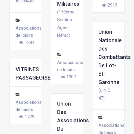
AGENAIS
Militaires
2919
(159ème
Section
Agen-
Associations
Union
de loisirs
Nérac)
Nationale
1281
Des
Combattants
Associations
De Lot-
VITRINES
de loisirs
Et-
1307
PASSAGEOISES
Garonne
(U.N.C.
47)
Associations
Union
de loisirs
Des
1729
Associations
Associations
Du
de loisirs