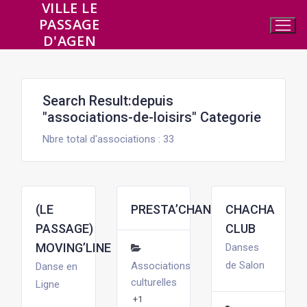
VILLE LE
Aller
PASSAGE
au
D'AGEN
contenu
Search Result:depuis
"associations-de-loisirs" Categorie
Nbre total d'associations : 33
(LE
PRESTA’CHANT
CHACHA
PASSAGE)
CLUB
MOVING’LINE
Danses
de Salon
Associations
Danse en
culturelles
Ligne
+1