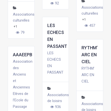
92
Associations
culturelles
Associations
+1
culturelles
LES
457
+1
ECHECS
79
EN
PASSANT
RYTHM’
LES
AAAEEPB
ARC EN
ECHECS
CIEL
Association
EN
des
RYTHM'
PASSANT
Anciens
ARC EN
et
CIEL
Anciennes
Elèves de
Associations
l’Ecole du
de loisirs
Associations
Passage
936
de loisirs