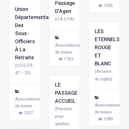
Passage
1336
Union
D’Agen
Départementale
(U.A.S.P.A)
Des
LES
Sous-
ETERNELS
Officiers
Associations
ROUGE
À La
de loisirs
ET
Retraite
1763
BLANC
(U.D.S.O.R
(Anciens
47 – 32)
du rugby)
LE
PASSAGE
Associations
ACCUEIL
Associations
de loisirs
(Peinture
de loisirs
1257
pour
1280
adultes,