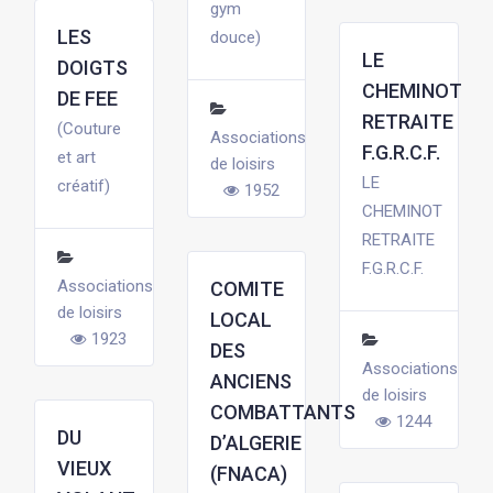
gym
LES
douce)
LE
DOIGTS
CHEMINOT
DE FEE
RETRAITE
(Couture
Associations
F.G.R.C.F.
et art
de loisirs
LE
créatif)
1952
CHEMINOT
RETRAITE
F.G.R.C.F.
Associations
COMITE
de loisirs
LOCAL
1923
DES
Associations
ANCIENS
de loisirs
COMBATTANTS
1244
DU
D’ALGERIE
VIEUX
(FNACA)